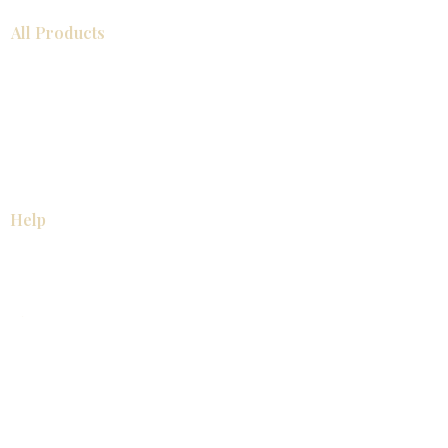
All Products
浴室
厨房
衣柜
台面
地板
瓷砖
马赛克
踢脚板
室内门
墙板
墙板
Help
厨房
美国橱柜
常问问题
家电
About
联系我们
关于我们
展厅位置
展厅位置
Resources