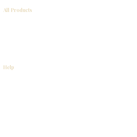
All Products
浴室
厨房
衣柜
台面
地板
瓷砖
马赛克
踢脚板
室内门
墙板
墙板
Help
厨房
美国橱柜
常问问题
家电
About
联系我们
关于我们
展厅位置
展厅位置
Resources