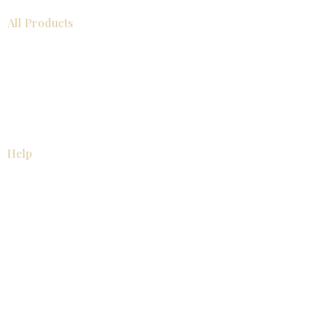
All Products
浴室
厨房
衣柜
台面
地板
瓷砖
马赛克
踢脚板
室内门
墙板
墙板
Help
厨房
美国橱柜
常问问题
家电
About
联系我们
关于我们
展厅位置
展厅位置
Resources