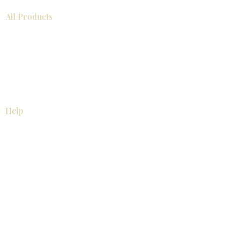
All Products
浴室
厨房
衣柜
台面
地板
瓷砖
马赛克
踢脚板
室内门
墙板
墙板
Help
厨房
美国橱柜
常问问题
家电
About
联系我们
关于我们
展厅位置
展厅位置
Resources