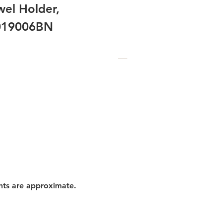
el Holder,
6019006BN
nts are approximate.