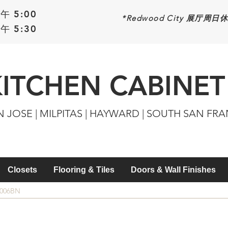
午 5:00
*Redwood
City 展厅周日
午 5:30
KITCHEN CABINET
N JOSE | MILPITAS | HAYWARD | SOUTH SAN FR
Closets
Flooring & Tiles
Doors & Wall Finishes
9006BN