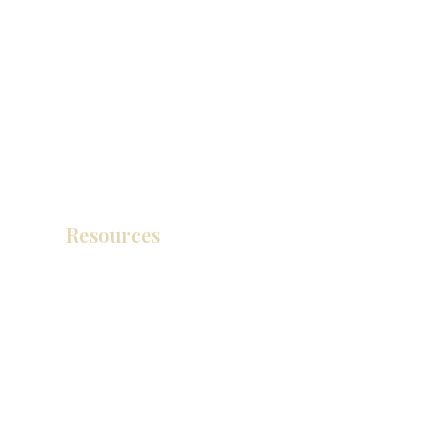
Resources
产品目录
视频库
联系我们
博客