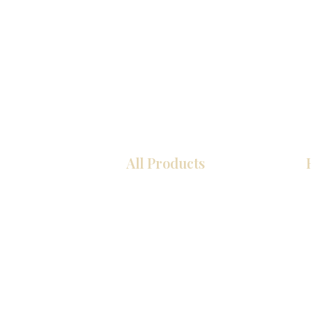
All Products
厨房
浴室
衣柜
墙板
台面
地板