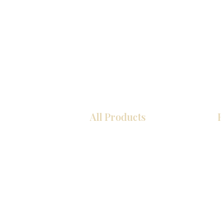
All Products
厨房
浴室
衣柜
墙板
台面
地板