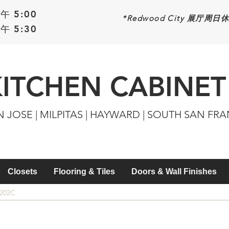
午 5:00
*Redwood
City 展厅周日
午 5:30
KITCHEN CABINET
N JOSE | MILPITAS | HAYWARD | SOUTH SAN FR
Closets
Flooring & Tiles
Doors & Wall Finishes
0202C