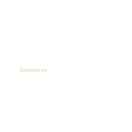
Resources
产品目录
视频库
联系我们
博客