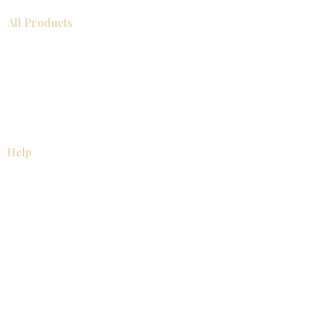
All Products
浴室
厨房
衣柜
台面
地板
瓷砖
马赛克
踢脚板
室内门
墙板
墙板
Help
厨房
美国橱柜
常问问题
家电
About
联系我们
关于我们
展厅位置
展厅位置
Resources