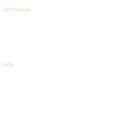
All Products
浴室
厨房
衣柜
台面
地板
瓷砖
马赛克
踢脚板
室内门
墙板
墙板
Help
厨房
美国橱柜
常问问题
家电
About
联系我们
关于我们
展厅位置
展厅位置
Resources