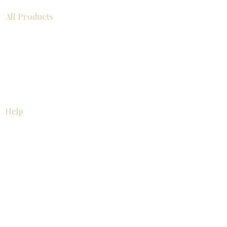
All Products
浴室
厨房
衣柜
台面
地板
瓷砖
马赛克
踢脚板
室内门
墙板
墙板
Help
厨房
美国橱柜
常问问题
家电
About
联系我们
关于我们
展厅位置
展厅位置
Resources