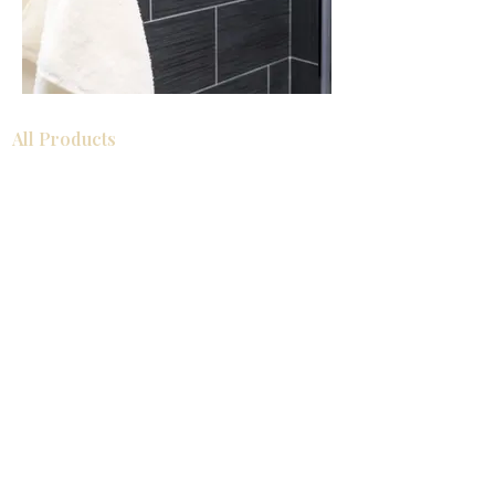
All Products
浴室
厨房
衣柜
台面
地板
瓷砖
马赛克
踢脚板
室内门
墙板
墙板
Help
厨房
美国橱柜
常问问题
家电
About