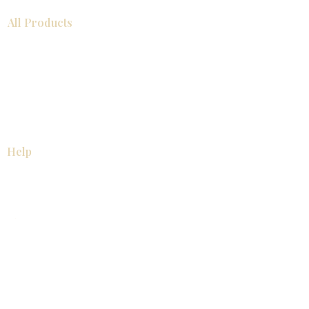
All Products
浴室
厨房
衣柜
台面
地板
瓷砖
马赛克
踢脚板
室内门
墙板
墙板
Help
厨房
美国橱柜
常问问题
家电
About
联系我们
关于我们
展厅位置
展厅位置
Resources