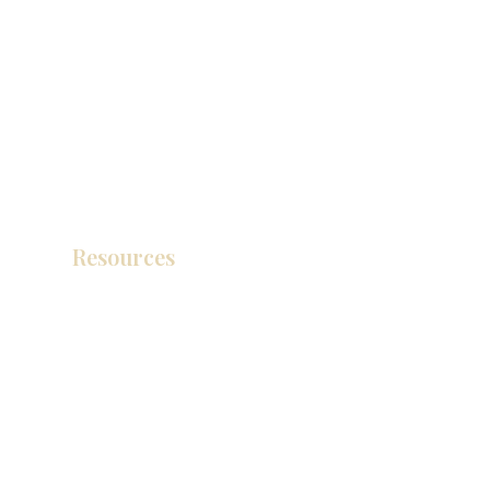
Resources
产品目录
视频库
联系我们
博客