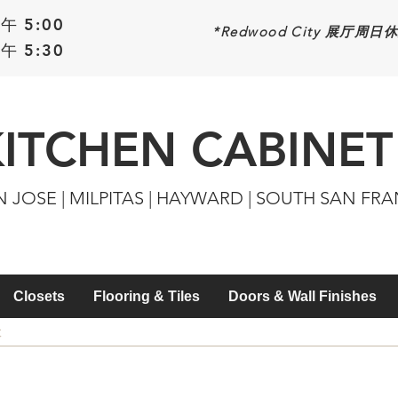
午 5:00
*Redwood
City 展厅周日
午 5:30
KITCHEN CABINET
N JOSE | MILPITAS | HAYWARD | SOUTH SAN FR
Closets
Flooring & Tiles
Doors & Wall Finishes
C