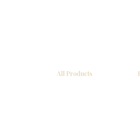
All Products
厨房
浴室
衣柜
墙板
台面
地板