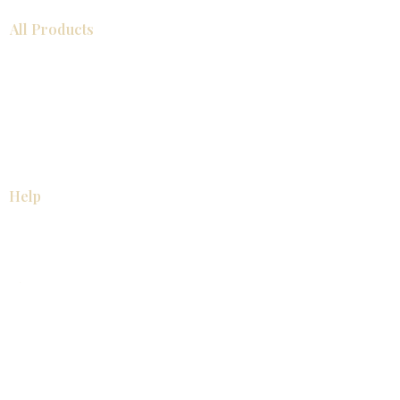
All Products
浴室
厨房
衣柜
台面
地板
瓷砖
马赛克
踢脚板
室内门
墙板
墙板
Help
厨房
美国橱柜
常问问题
家电
About
联系我们
关于我们
展厅位置
展厅位置
Resources