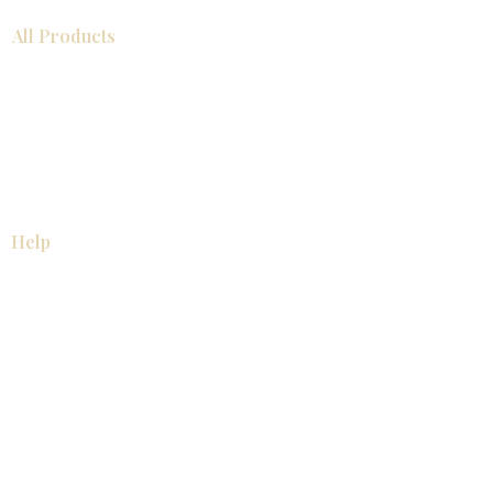
All Products
浴室
厨房
衣柜
台面
地板
瓷砖
马赛克
踢脚板
室内门
墙板
墙板
Help
厨房
美国橱柜
常问问题
家电
About
联系我们
关于我们
展厅位置
展厅位置
Resources