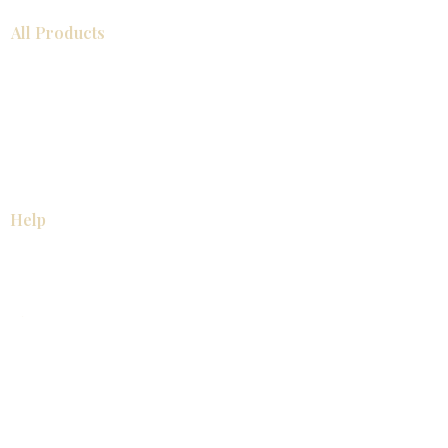
All Products
浴室
厨房
衣柜
台面
地板
瓷砖
马赛克
踢脚板
室内门
墙板
墙板
Help
厨房
美国橱柜
常问问题
家电
About
联系我们
关于我们
展厅位置
展厅位置
Resources