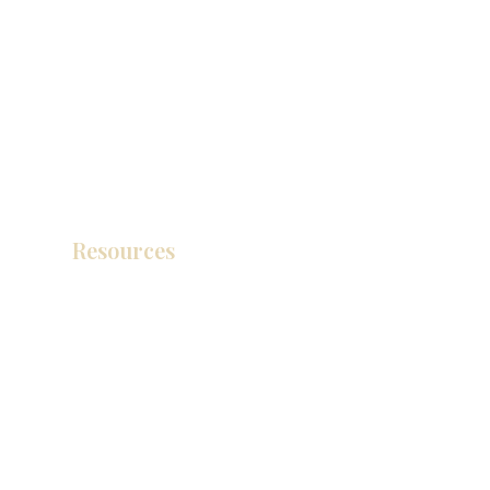
Resources
产品目录
视频库
联系我们
博客