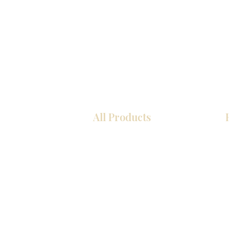
All Products
厨房
浴室
衣柜
墙板
台面
地板
瓷砖