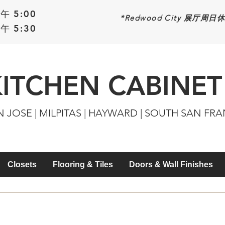
午 5:00
*Redwood
City 展厅周日
午 5:30
KITCHEN CABINET
N JOSE | MILPITAS | HAYWARD | SOUTH SAN FR
Closets
Flooring & Tiles
Doors & Wall Finishes