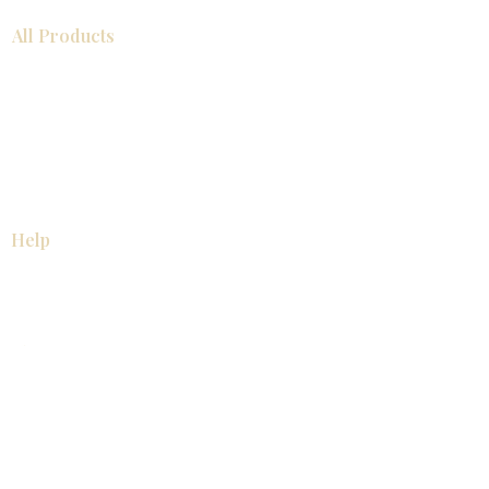
All Products
浴室
厨房
衣柜
台面
地板
瓷砖
马赛克
踢脚板
室内门
墙板
墙板
Help
厨房
美国橱柜
常问问题
家电
About
联系我们
关于我们
展厅位置
展厅位置
Resources