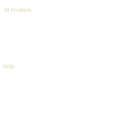
All Products
浴室
厨房
衣柜
台面
地板
瓷砖
马赛克
踢脚板
室内门
墙板
墙板
Help
厨房
美国橱柜
常问问题
家电
About
联系我们
关于我们
展厅位置
展厅位置
Resources