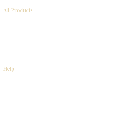
All Products
浴室
厨房
衣柜
台面
地板
瓷砖
马赛克
踢脚板
室内门
墙板
墙板
Help
厨房
美国橱柜
常问问题
家电
About
联系我们
关于我们
展厅位置
展厅位置
Resources