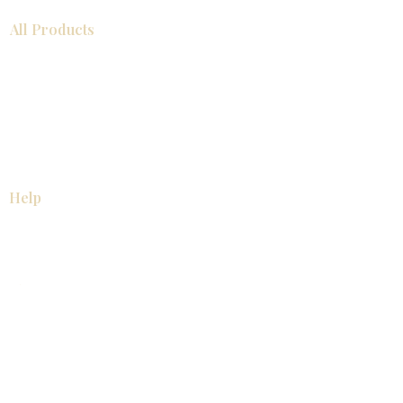
All Products
浴室
厨房
衣柜
台面
地板
瓷砖
马赛克
踢脚板
室内门
墙板
墙板
Help
厨房
美国橱柜
常问问题
家电
About
联系我们
关于我们
展厅位置
展厅位置
Resources