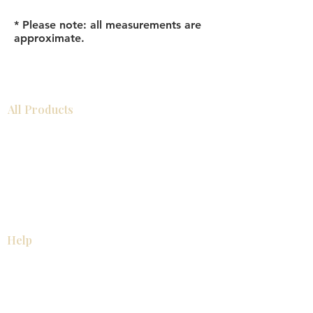
* Please note: all measurements are
approximate.
All Products
浴室
厨房
衣柜
台面
地板
瓷砖
马赛克
踢脚板
室内门
墙板
墙板
Help
厨房
美国橱柜
常问问题
家电
About