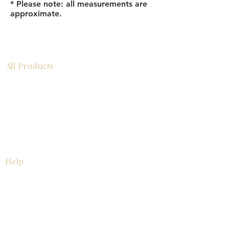
* Please note: all measurements are
approximate.
All Products
浴室
厨房
衣柜
台面
地板
瓷砖
马赛克
踢脚板
室内门
墙板
墙板
Help
厨房
美国橱柜
常问问题
家电
About