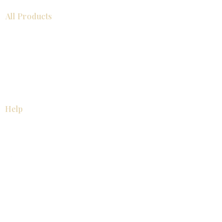
All Products
浴室
厨房
衣柜
台面
地板
瓷砖
马赛克
踢脚板
室内门
墙板
墙板
Help
厨房
美国橱柜
常问问题
家电
About
联系我们
关于我们
展厅位置
展厅位置
Resources