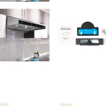
Help
About