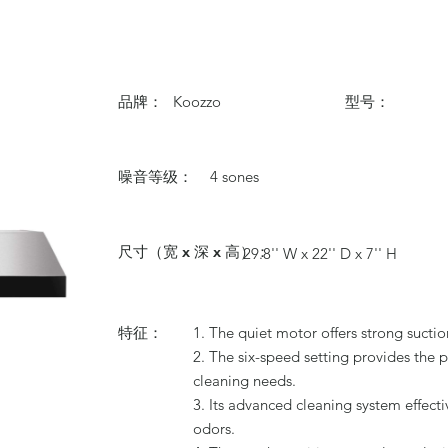
品牌：
Koozzo
型号：
噪音等级：
4 sones
尺寸（宽 x 深 x 高）：
29.8'' W x 22'' D x 7'' H
特征：
1. The quiet motor offers strong sucti
2. The six-speed setting provides the pe
cleaning needs.
3. Its advanced cleaning system effecti
odors.