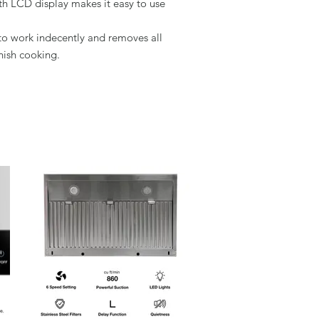
ith LCD display makes it easy to use
to work indecently and removes all
nish cooking.