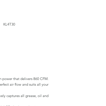
KL4T30
on power that delivers 860 CFM.
rfect air flow and suits all your
vely captures all grease, oil and