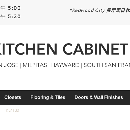
午 5:00
*Redwood
City 展厅周日
午 5:30
KITCHEN CABINET
N JOSE | MILPITAS | HAYWARD | SOUTH SAN FR
Closets
Flooring & Tiles
Doors & Wall Finishes
KL4T30