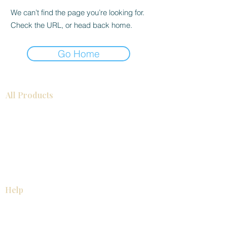
We can’t find the page you’re looking for.
Check the URL, or head back home.
Go Home
All Products
浴室
厨房
衣柜
台面
地板
瓷砖
马赛克
踢脚板
室内门
墙板
墙板
Help
厨房
美国橱柜
常问问题
家电