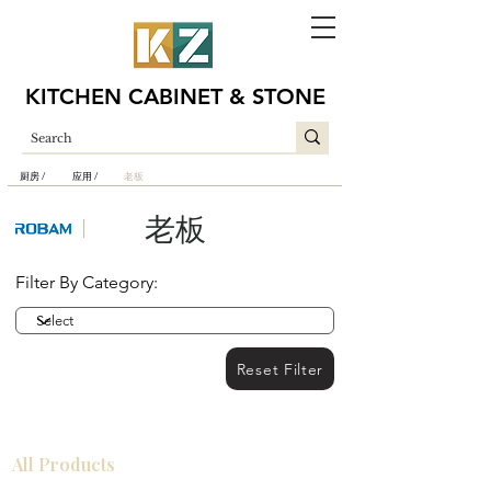
KITCHEN CABINET & STONE
厨房 /
应用 /
老板
老板
Filter By Category:
Reset Filter
All Products