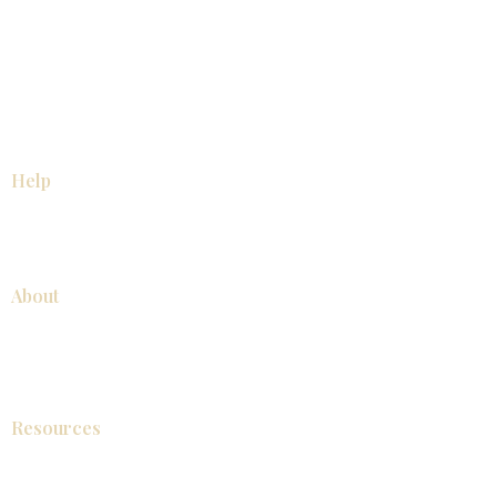
浴室
厨房
衣柜
台面
地板
瓷砖
马赛克
踢脚板
室内门
墙板
墙板
Help
厨房
美国橱柜
常问问题
家电
About
联系我们
关于我们
展厅位置
展厅位置
Resources
视频库
产品目录