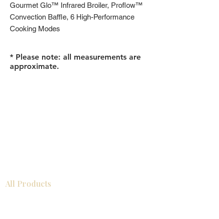
Gourmet Glo™ Infrared Broiler, Proflow™
Convection Baffle, 6 High-Performance
Cooking Modes
* Please note: all measurements are
approximate.
All Products
浴室
厨房
衣柜
台面
地板
瓷砖