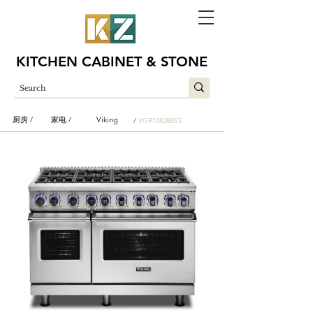
KITCHEN CABINET & STONE
厨房 /
家电 /
Viking
/
VGR74828BSS