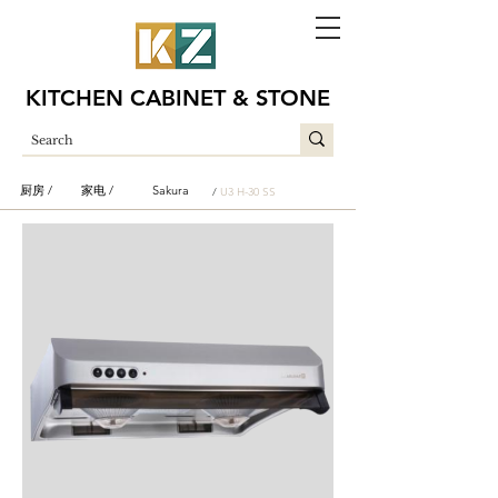
KITCHEN CABINET & STONE
厨房 /
家电 /
Sakura
/
U3 H-30 SS