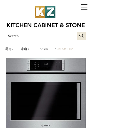
KITCHEN CABINET & STONE
厨房 /
家电 /
Bosch
/
HBLP451LUC