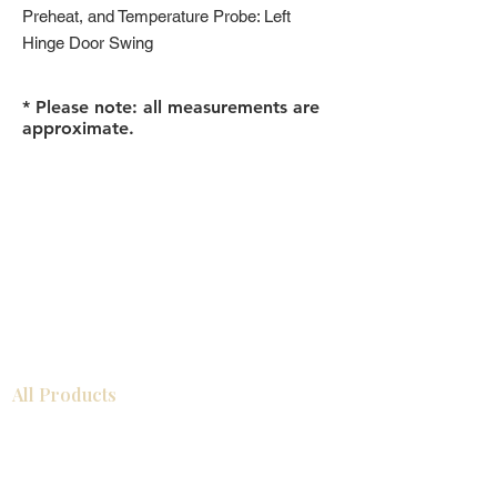
Preheat, and Temperature Probe: Left
Hinge Door Swing
* Please note: all measurements are
approximate.
All Products
浴室
厨房
衣柜
台面
地板
瓷砖