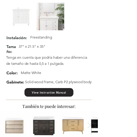
Freestanding
Instalación:
Tama
37" x 21.5" x 35"
ño:
Tenga en cuenta que podría haber una diferencia
de tamaño de hasta 0,5 a 1 pulgada.
Color:
Matte White
Gabinete:
Solid wood frame, Carb P2 plywood body
View Instruction Manual
También te puede interesar: