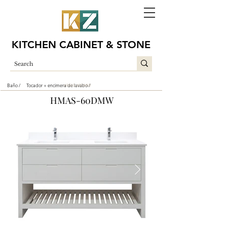
KITCHEN CABINET & STONE
Baño /
Tocador + encimera de lavabo /
HMAS-60DMW
HMAS-60DMW