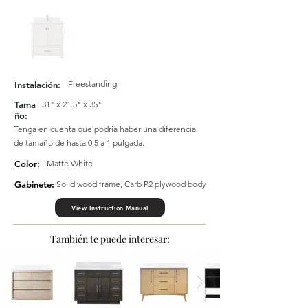
Freestanding
Instalación:
Tama
31" x 21.5" x 35"
ño:
Tenga en cuenta que podría haber una diferencia
de tamaño de hasta 0,5 a 1 pulgada.
Color:
Matte White
Gabinete:
Solid wood frame, Carb P2 plywood body
View Instruction Manual
También te puede interesar: