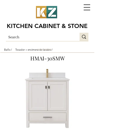
KITCHEN CABINET & STONE
Baño /
Tocador + encimera de lavabo /
HMAI-30SMW
HMAI-30SMW