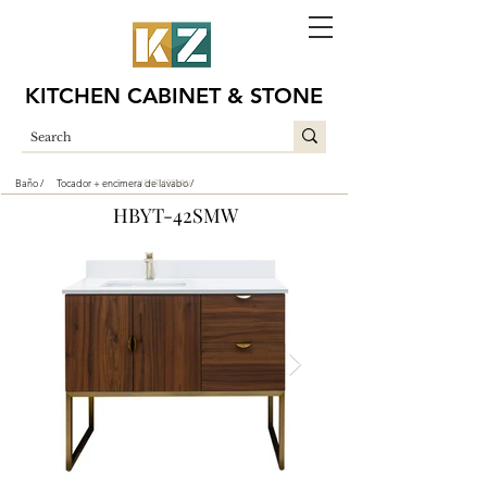
KITCHEN CABINET & STONE
Baño /
Tocador + encimera de lavabo /
HBYT-42SMW
HBYT-42SMW