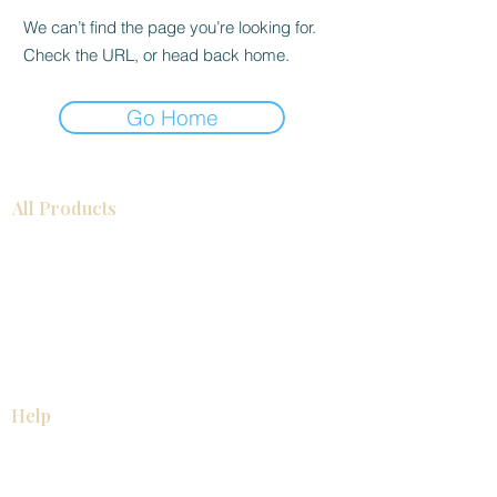
We can’t find the page you’re looking for.
Check the URL, or head back home.
Go Home
All Products
Gabinetes americanos
COCINA
Gabinetes europeos
Accesorios
Accesorios
Accesorios de cocina
Mosaics
Zócalos
Fregaderos de cocina
Zócalos
Zócalos
Help
COCINA
Gabinetes americanos
Gabinetes europeos
Accesorios