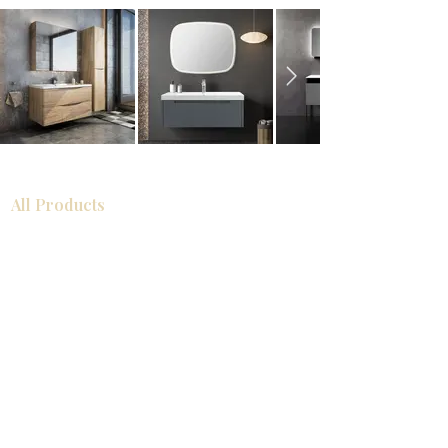
All Products
Gabinetes americanos
COCINA
Gabinetes europeos
Accesorios
Accesorios
Accesorios de cocina
Mosaics
Zócalos
Fregaderos de cocina
Zócalos
Zócalos
Help
COCINA
Gabinetes americanos