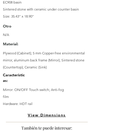
EC908 basin
Sintered stone with ceramic under counter basin
Size: 35.43'' x 18.90''
Otro
N/A
Material:
Plywood (Cabinet); 5 mm Copper-free environmental
mirror, aluminum back frame (Mirror); Sintered stone
(Countertop); Ceramic (Sink)
Característic
as:
Mirror: ON/OFF Touch switch; Anti-fog
film
Hardware: HDT rail
View Dimensions
También te puede interesar: