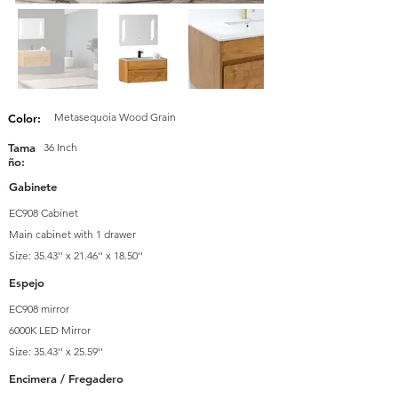
Metasequoia Wood Grain
Color:
Tama
36 Inch
ño:
Gabinete
EC908 Cabinet
Main cabinet with 1 drawer
Size: 35.43'' x 21.46'' x 18.50''
Espejo
EC908 mirror
6000K LED Mirror
Size: 35.43'' x 25.59''
Encimera / Fregadero