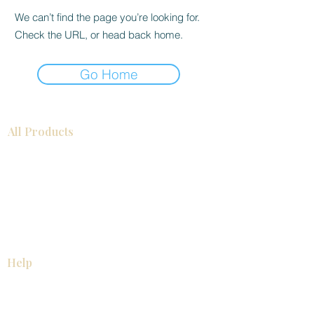
We can’t find the page you’re looking for.
Check the URL, or head back home.
Go Home
All Products
Gabinetes americanos
COCINA
Gabinetes europeos
Accesorios
Accesorios
Accesorios de cocina
Mosaics
Zócalos
Fregaderos de cocina
Zócalos
Zócalos
Help
COCINA
Gabinetes americanos
Gabinetes europeos
Accesorios