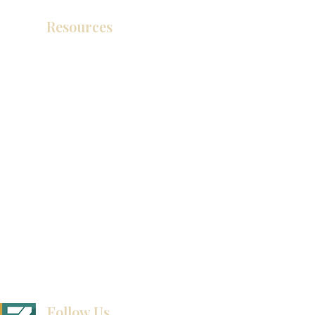
Resources
Catálogo de productos
Tienda de descuento KZ
exposición
How To Measure Your Kitchen
exposición
Ubicaciones de las salas de exposición
Follow Us