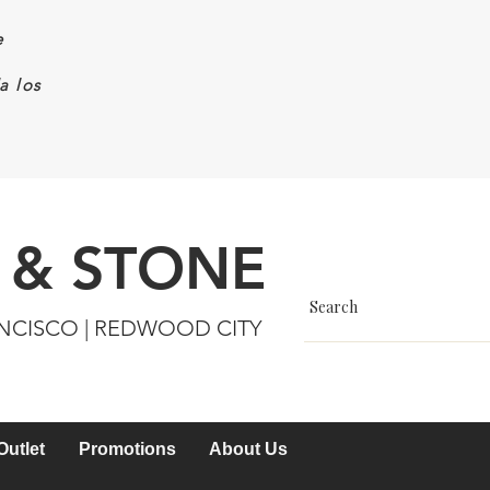
e
a los
 & STONE
ANCISCO | REDWOOD CITY
Outlet
Promotions
About Us