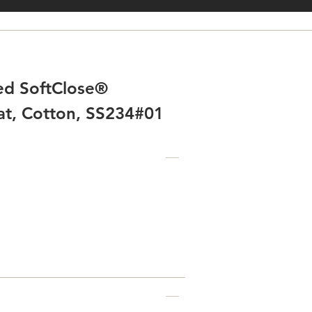
ed SoftClose®
at, Cotton, SS234#01