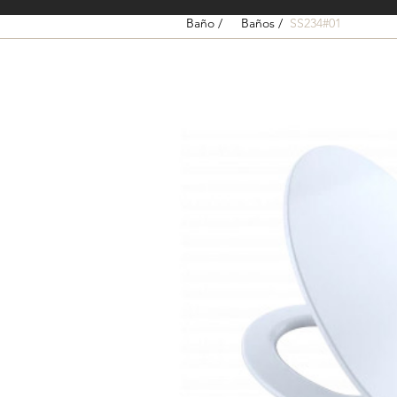
Baño /
Baños /
SS234#01