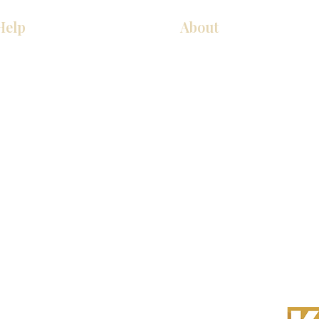
Help
About
COCINA
Sobre nosotros
Gabinetes americanos
Contact Us
Gabinetes europeos
Ubicaciones de las salas de 
Accesorios
Ubicaciones de las salas de 
s derechos reservados.