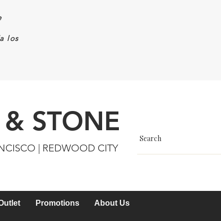
e
a los
 & STONE
ANCISCO | REDWOOD CITY
Outlet
Promotions
About Us