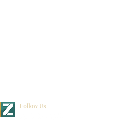
Tienda de descuento KZ
exposición
How To Measure Your Kitchen
exposición
Ubicaciones de las salas de exposición
Follow Us
BINET & STONE