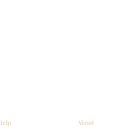
Help
About
COCINA
Sobre nosotros