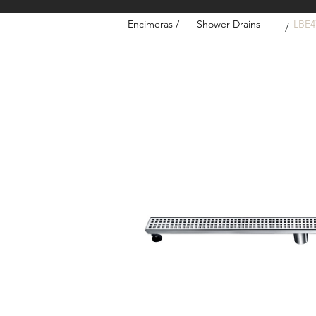
Encimeras /
Shower Drains
LBE4
/