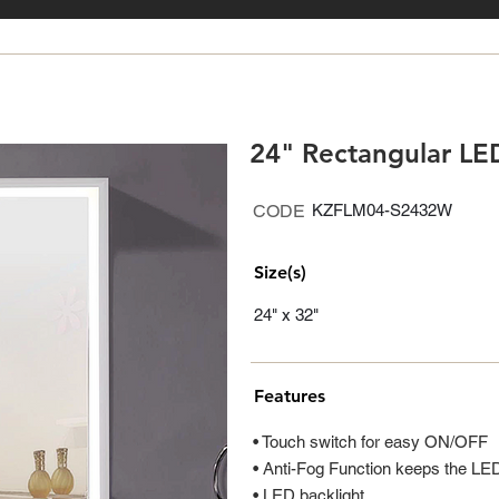
24" Rectangular LE
CODE
KZFLM04-S2432W
Size(s)
24" x 32"
Features
• Touch switch for easy ON/OFF
• Anti-Fog Function keeps the LED 
• LED backlight