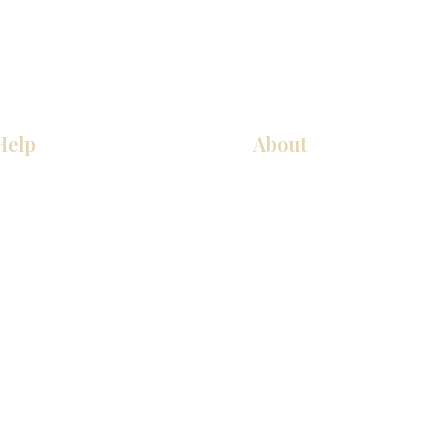
Help
About
COCINA
Sobre nosotros
Gabinetes americanos
Contact Us
Gabinetes europeos
Ubicaciones de las salas de 
Accesorios
Ubicaciones de las salas de 