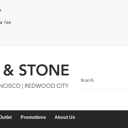
e
a los
 & STONE
ANCISCO | REDWOOD CITY
Outlet
Promotions
About Us