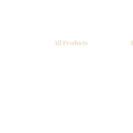
All Products
COCINA
Gabinetes americanos
Gabinetes europeos
Zócalos
Accesorios
Accesorios
Accesorios de cocina
Mosaics
Fregaderos de cocina
Zócalos