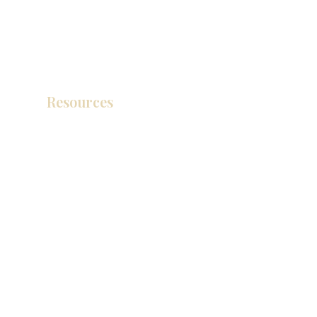
Resources
Catálogo de productos
Tienda de descuento KZ
exposición
How To Measure Your Kitchen
exposición
Ubicaciones de las salas de exposición