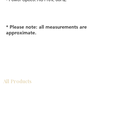
* Please note: all measurements are
approximate.
All Products
Gabinetes americanos
COCINA
Gabinetes europeos
Accesorios
Accesorios
Accesorios de cocina
Mosaics
Zócalos
Fregaderos de cocina
Zócalos
Zócalos