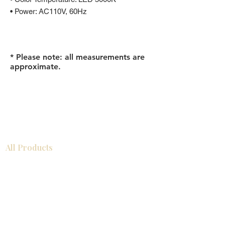
• Power: AC110V, 60Hz
* Please note: all measurements are
approximate.
All Products
Gabinetes americanos
COCINA
Gabinetes europeos
Accesorios
Accesorios
Accesorios de cocina
Mosaics
Zócalos
Fregaderos de cocina
Zócalos
Zócalos