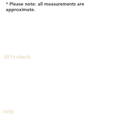
* Please note: all measurements are
approximate.
All Products
Gabinetes americanos
COCINA
Gabinetes europeos
Accesorios
Accesorios
Accesorios de cocina
Mosaics
Zócalos
Fregaderos de cocina
Zócalos
Zócalos
Help
COCINA
Gabinetes americanos
Gabinetes europeos
Accesorios