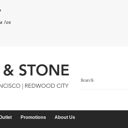
e
a los
 & STONE
ANCISCO | REDWOOD CITY
Outlet
Promotions
About Us