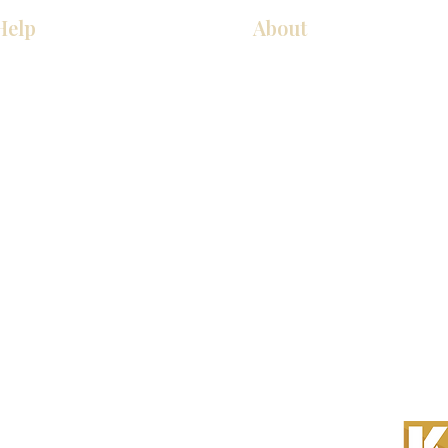
Help
About
COCINA
Sobre nosotros
Gabinetes americanos
Contact Us
Gabinetes europeos
Ubicaciones de las salas de 
Accesorios
Ubicaciones de las salas de 
s derechos reservados.