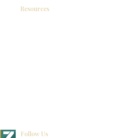
Resources
Catálogo de productos
Tienda de descuento KZ
exposición
How To Measure Your Kitchen
exposición
Ubicaciones de las salas de exposición
Follow Us