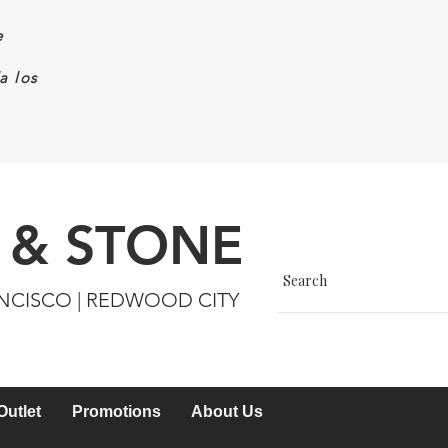
e
a los
 & STONE
ANCISCO | REDWOOD CITY
Outlet
Promotions
About Us