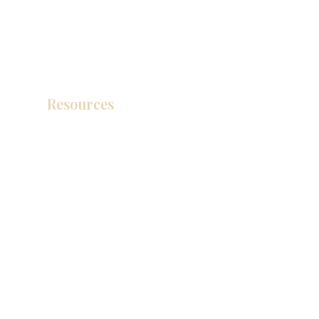
Resources
Catálogo de productos
Tienda de descuento KZ
exposición
How To Measure Your Kitchen
exposición
Ubicaciones de las salas de exposición