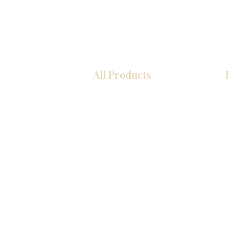
All Products
COCINA
Gabinetes americanos
Gabinetes europeos
Zócalos
Accesorios
Accesorios
Accesorios de cocina
Mosaics
Fregaderos de cocina