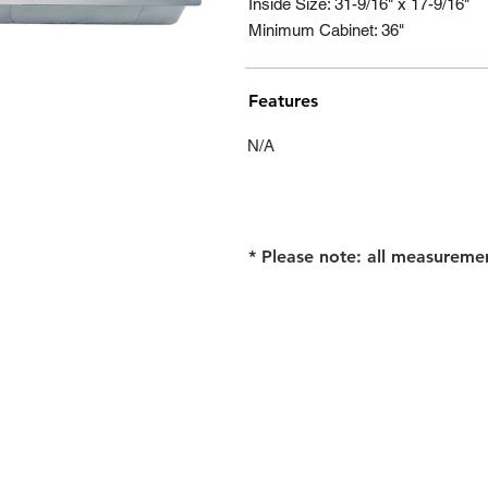
Inside Size: 31-9/16" x 17-9/16"
Minimum Cabinet: 36"
Features
N/A
* Please note: all measureme