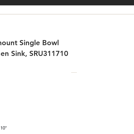
ount Single Bowl
chen Sink, SRU311710
10''