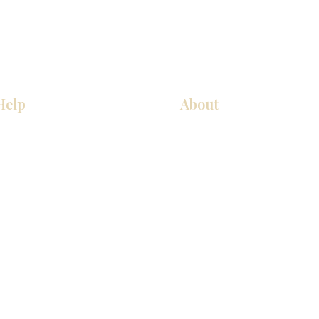
Help
About
COCINA
Sobre nosotros
Gabinetes americanos
Contact Us
Gabinetes europeos
Ubicaciones de las salas de 
Accesorios
Ubicaciones de las salas de 