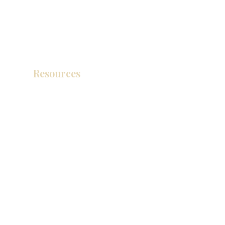
Resources
Catálogo de productos
Tienda de descuento KZ
exposición
How To Measure Your Kitchen
exposición
Ubicaciones de las salas de exposición