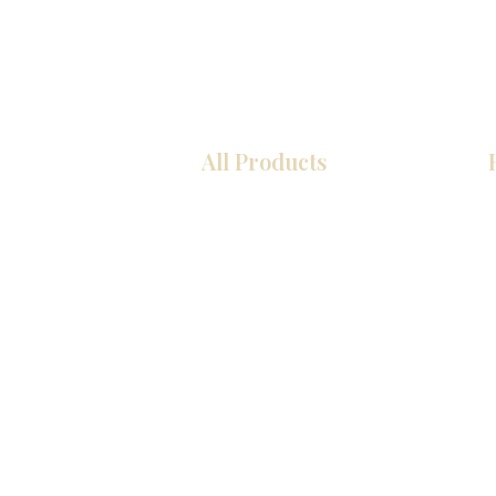
All Products
COCINA
Gabinetes americanos
Gabinetes europeos
Zócalos
Accesorios
Accesorios
Accesorios de cocina
Mosaics
Fregaderos de cocina