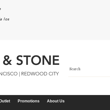
e
a los
 & STONE
ANCISCO | REDWOOD CITY
Outlet
Promotions
About Us