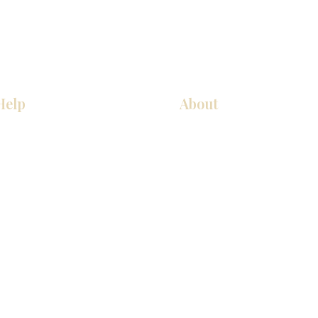
Help
About
COCINA
Sobre nosotros
Gabinetes americanos
Contact Us
Gabinetes europeos
Ubicaciones de las salas de 
Accesorios
Ubicaciones de las salas de 