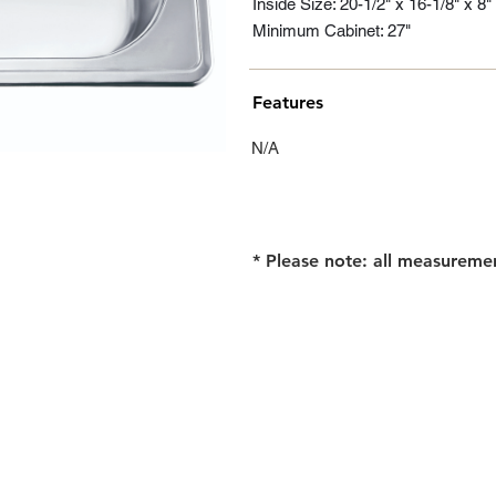
Inside Size: 20-1/2" x 16-1/8" x 8"
Minimum Cabinet: 27"
Features
N/A
* Please note: all measureme