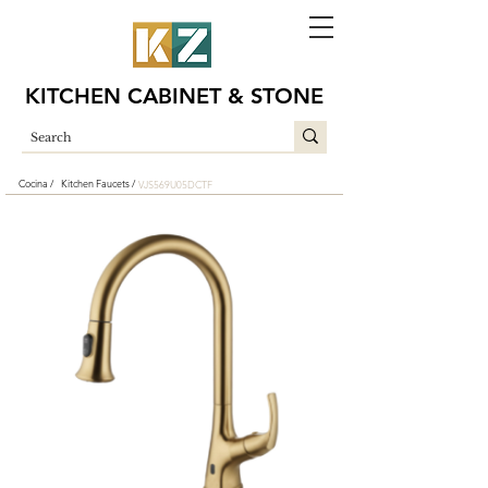
KITCHEN CABINET & STONE
Cocina /
Kitchen Faucets /
VJS569U05DCTF