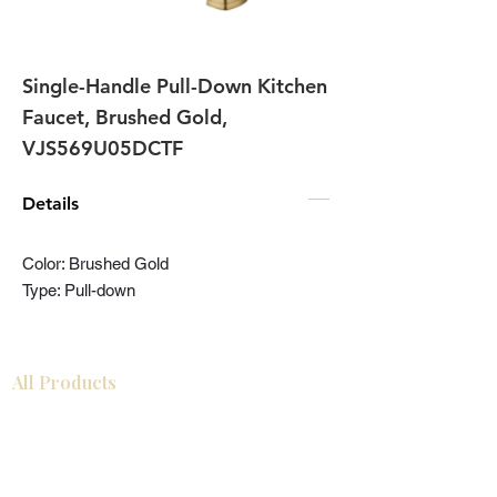
Single-Handle Pull-Down Kitchen
Faucet, Brushed Gold,
VJS569U05DCTF
Details
Color: Brushed Gold
Type: Pull-down
All Products
Gabinetes americanos
COCINA
Gabinetes europeos
Accesorios
Accesorios
Accesorios de cocina
Mosaics
Zócalos