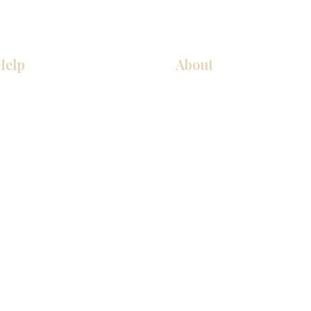
Help
About
COCINA
Sobre nosotros
Gabinetes americanos
Contact Us
Gabinetes europeos
Ubicaciones de las salas de 
Accesorios
Ubicaciones de las salas de 