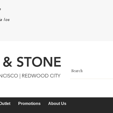
e
a los
 & STONE
ANCISCO | REDWOOD CITY
Outlet
Promotions
About Us