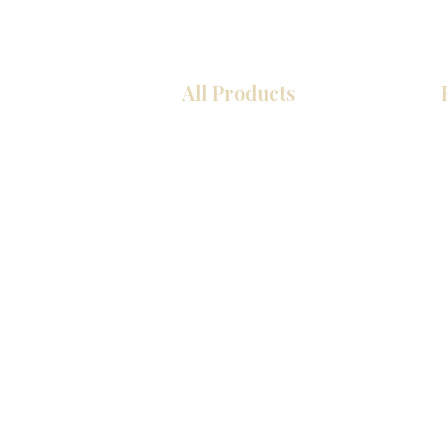
All Products
COCINA
Gabinetes americanos
Gabinetes europeos
Zócalos
Accesorios
Accesorios
Accesorios de cocina
Mosaics
Fregaderos de cocina
Zócalos
Zócalos