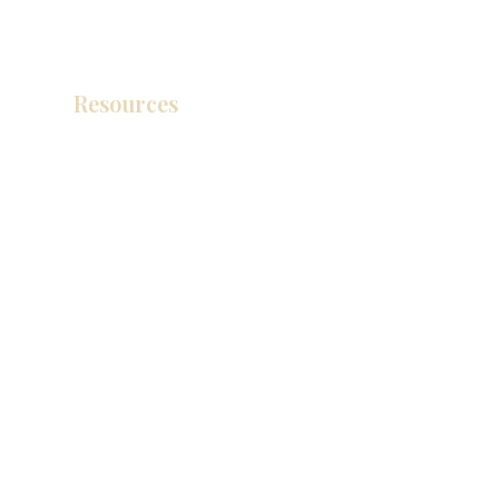
Resources
Catálogo de productos
Tienda de descuento KZ
exposición
How To Measure Your Kitchen
exposición
Ubicaciones de las salas de exposición