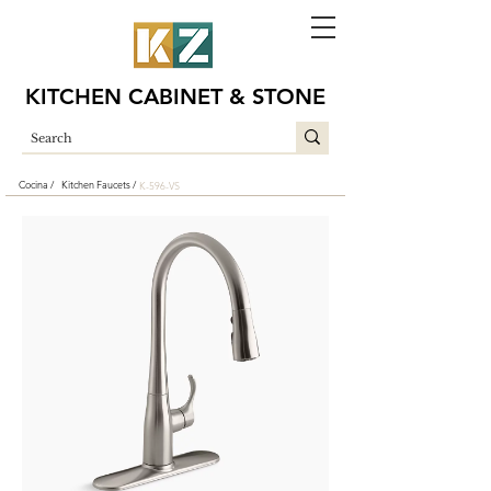
KITCHEN CABINET & STONE
Cocina /
Kitchen Faucets /
K-596-VS