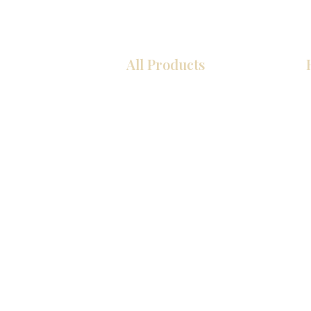
All Products
COCINA
Gabinetes americanos
Gabinetes europeos
Zócalos
Accesorios
Accesorios
Accesorios de cocina
Mosaics
Fregaderos de cocina
Zócalos
Zócalos