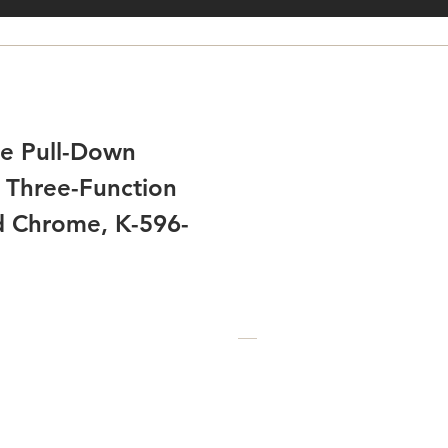
le Pull-Down
h Three-Function
d Chrome, K-596-