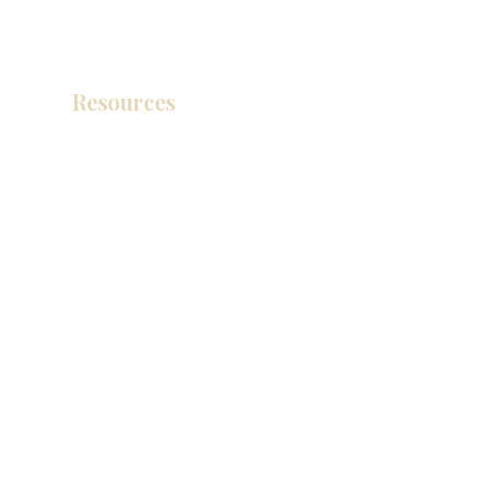
Resources
Catálogo de productos
Tienda de descuento KZ
exposición
How To Measure Your Kitchen
exposición
Ubicaciones de las salas de exposición