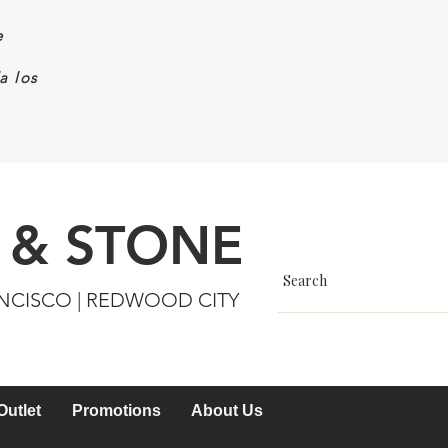
e
a los
 & STONE
ANCISCO | REDWOOD CITY
Outlet
Promotions
About Us