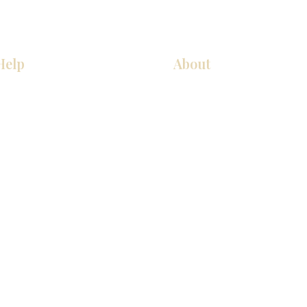
Help
About
COCINA
Sobre nosotros
Gabinetes americanos
Contact Us
Gabinetes europeos
Ubicaciones de las salas de 
Accesorios
Ubicaciones de las salas de 