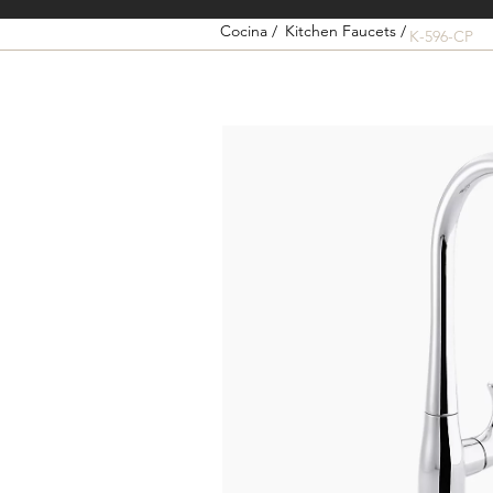
Cocina /
Kitchen Faucets /
K-596-CP