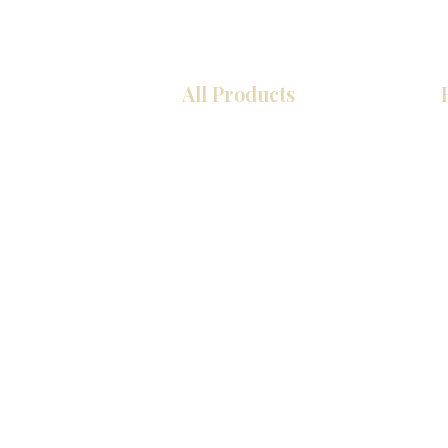
All Products
COCINA
Gabinetes americanos
Gabinetes europeos
Zócalos
Accesorios
Accesorios
Accesorios de cocina
Mosaics
Fregaderos de cocina
Zócalos
Zócalos