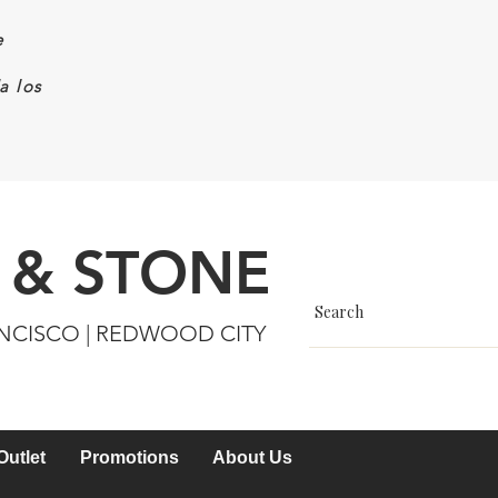
e
a los
 & STONE
ANCISCO | REDWOOD CITY
Outlet
Promotions
About Us