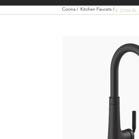
Cocina /
Kitchen Faucets /
K-23764-BL