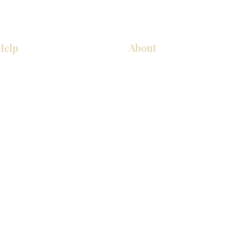
Help
About
COCINA
Sobre nosotros
Gabinetes americanos
Contact Us
Gabinetes europeos
Ubicaciones de las salas de 
Accesorios
Ubicaciones de las salas de 