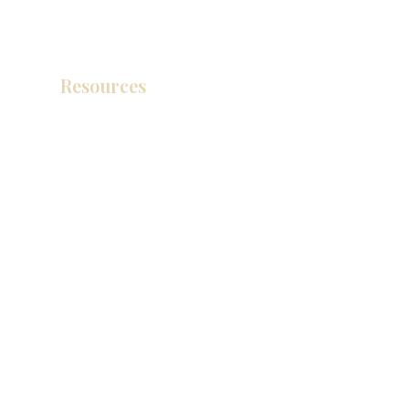
Resources
Catálogo de productos
Tienda de descuento KZ
exposición
How To Measure Your Kitchen
exposición
Ubicaciones de las salas de exposición